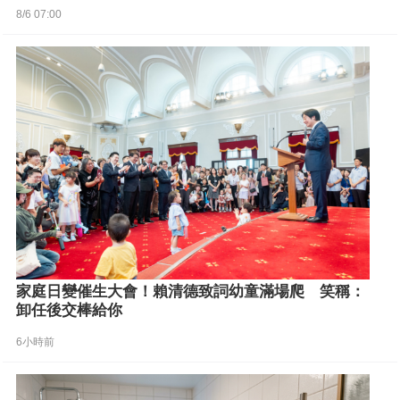
8/6 07:00
家庭日變催生大會！賴清德致詞幼童滿場爬 笑稱：
卸任後交棒給你
6小時前