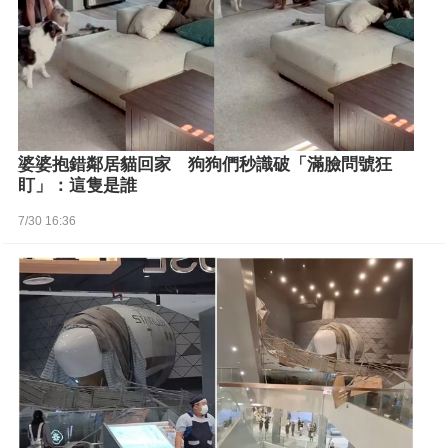
婆婆抱錯鄰居貓回家 狗狗們秒識破「滿臉問號狂
盯」：這隻是誰
7/30 16:36