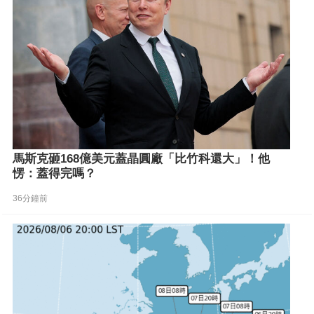
馬斯克砸168億美元蓋晶圓廠「比竹科還大」！他
愣：蓋得完嗎？
36分鐘前